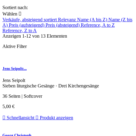
Sortiert nach:
Wählen

Verkäufe, absteigend sortiert
Relevanz
Name (A bis Z)
Name (Z bis
A)
Preis (aufsteigend)
Preis (absteigend)
Reference, A to Z
Reference, Z to A
Anzeigen 1-12 von 13 Elementen
Aktive Filter
Jens Seipolt:...
Jens Seipolt
Sieben liturgische Gesänge · Drei Kirchengesänge
36 Seiten | Softcover
5,00 €

Schnellansicht

Produkt anzeigen
Georg Christoph...